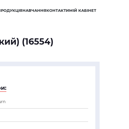
ПРОДУКЦІЯ
НАВЧАННЯ
КОНТАКТИ
МІЙ КАБІНЕТ
ий) (16554)
и:
urn