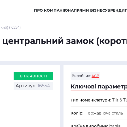
ПРО КОМПАНІЮ
НАПРЯМИ БІЗНЕСУ
БРЕНДИ
кий) (16554)
 центральний замок (коротк
в наявності
Виробник:
AGB
Артикул:
16554
Ключові параметр
Тип номенклатури:
Tilt & T
Колір:
Нержавіюча сталь
Країна виробник:
Італія