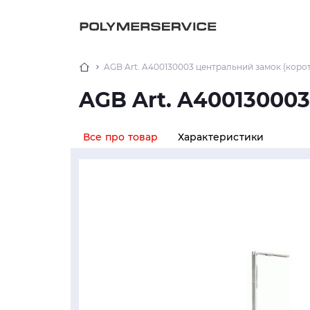
AGB Art. A400130003 центральний замок (корот
AGB Art. A400130003
Все про товар
Характеристики