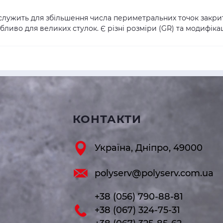
служить для збільшення числа периметральних точок закрит
обливо для великих стулок. Є різні розміри (GR) та модифіка
КОНТАКТИ
Україна, Дніпро, 49000
polyserv@polyserv.com.ua
+38 (056) 790-88-81
+38 (067) 324-75-31