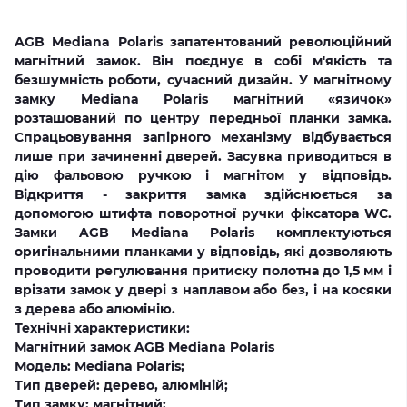
AGB Mediana Polaris
запатентований революційний
магнітний замок. Він поєднує в собі м'якість та
безшумність роботи, сучасний дизайн. У магнітному
замку Mediana Polaris магнітний «язичок»
розташований по центру передньої планки замка.
Спрацьовування запірного механізму відбувається
лише при зачиненні дверей. Засувка приводиться в
дію фальовою ручкою і магнітом у відповідь.
Відкриття - закриття замка здійснюється за
допомогою штифта поворотної ручки фіксатора WC.
Замки AGB Mediana Polaris комплектуються
оригінальними планками у відповідь, які дозволяють
проводити регулювання притиску полотна до 1,5 мм і
врізати замок у двері з наплавом або без, і на косяки
з дерева або алюмінію.
Технічні характеристики:
Магнітний замок AGB Mediana Polaris
Модель: Mediana Polaris;
Тип дверей: дерево, алюміній;
Тип замку: магнітний;