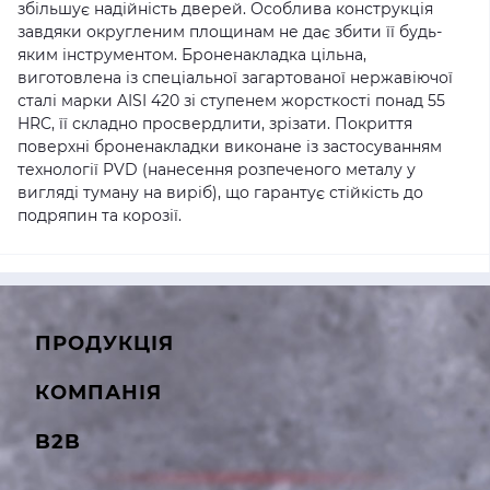
збільшує надійність дверей. Особлива конструкція
завдяки округленим площинам не дає збити її будь-
яким інструментом. Броненакладка цільна,
виготовлена із спеціальної загартованої нержавіючої
сталі марки AISI 420 зі ступенем жорсткості понад 55
HRC, її складно просвердлити, зрізати. Покриття
поверхні броненакладки виконане із застосуванням
технології PVD (нанесення розпеченого металу у
вигляді туману на виріб), що гарантує стійкість до
подряпин та корозії.
ПРОДУКЦІЯ
КОМПАНІЯ
B2B