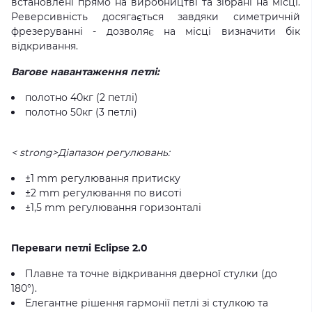
встановлені прямо на виробництві та зібрані на місці.
Реверсивність досягається завдяки симетричній
фрезеруванні - дозволяє на місці визначити бік
відкривання.
Вагове навантаження петлі:
полотно 40кг (2 петлі)
полотно 50кг (3 петлі)
< strong>Діапазон регулювань:
±1 mm регулювання притиску
±2 mm регулювання по висоті
±1,5 mm регулювання горизонталі
Переваги петлі Eclipse 2.0
Плавне та точне відкривання дверної стулки (до
180°).
Елегантне рішення гармонії петлі зі стулкою та