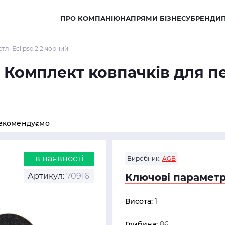
ПРО КОМПАНІЮ
НАПРЯМИ БІЗНЕСУ
БРЕНДИ
лі Eclipse 2.2 чорний
 Комплект ковпачків для пет
екомендуємо
в наявності
Виробник:
AGB
Артикул:
70916
Ключові параметр
Висота:
1
Глибина:
86