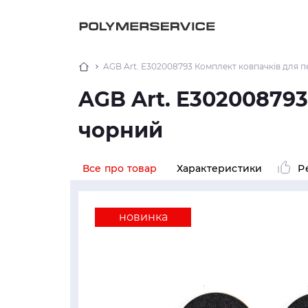
AGB Art. E302008793 Комплект ковпачків для пет
AGB Art. E302008793
чорний
Все про товар
Характеристики
Р
новинка