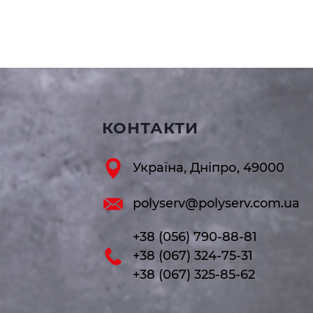
КОНТАКТИ
Україна, Дніпро, 49000
polyserv@polyserv.com.ua
+38 (056) 790-88-81
+38 (067) 324-75-31
+38 (067) 325-85-62