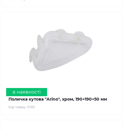
в наявності
Поличка кутова "Arino", хром, 190×190×50 мм
Код товару:
51163