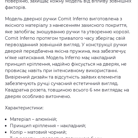
поверхню, захищає кожну модель від впливу зовнішніх
факторів.
Модель дверної ручки Comit Inferno виготовлена з
якісного матеріалу з нанесенням захисного покриття,
яке запобігає зношуванню ручки та утворенню корозії.
Comit Inferno протягом тривалого часу зберігає свій
первозданний зовнішній вигляд. У конструкції ручки
дверей передбачена якісна пружина, яка забезпечує
м'яке натискання. Модель Inferno має накладний
принцип кріплення, надійно фіксується на дверях, не
провисає навіть при інтенсивному використанні.
Вивірений дизайн та відсутність зайвих елементів
забезпечують ручці сучасний естетичний вигляд.
Квадратна розета, товщиною всього 6 мм виглядає на
дверях особливо витончено.
Характеристики:
Матеріал – алюміній;
Принцип кріплення – накладний;
Колір – матовий чорний;