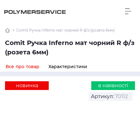
Comit Ручка Inferno мат чорний R ф/з (розета 6мм)
Comit Ручка Inferno мат чорний R ф/з
(розета 6мм)
Все про товар
Характеристики
новинка
в наявності
Артикул:
70112