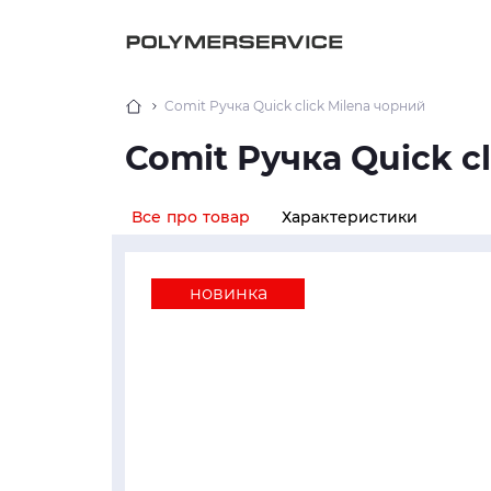
Comit Ручка Quick click Milena чорний
Comit Ручка Quick c
Все про товар
Характеристики
новинка