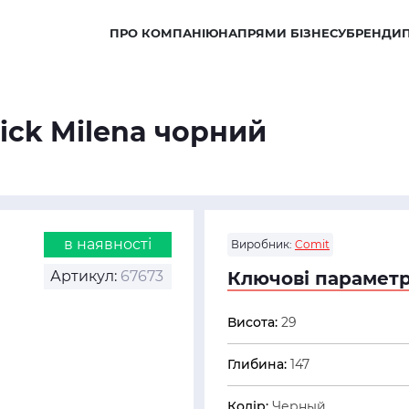
ПРО КОМПАНІЮ
НАПРЯМИ БІЗНЕСУ
БРЕНДИ
lick Milena чорний
в наявності
Виробник:
Comit
Артикул:
67673
Ключові параметр
Висота:
29
Глибина:
147
Колір:
Черный