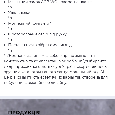
Магнітний замок AGB WC + зворотна планка
\n
Ущільнювач
\n
Монтажний комплект*
\n
Фрезерований отвір під ручку
\n
Постачається в зібраному вигляді
\n
\n
*Компанія залишає за собою право змінювати
конструктив та комплектацію виробів.
\n \n
Обирайте
двері прихованого монтажу в Україні скориставшись
зручним каталогом нашого сайту.
Модельний ря
д AL –
це різноманітність естетичних варіантів, створена для
побудови гармонійного дизайну.
ПРОДУКЦІЯ