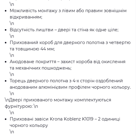
\n
Можливість монтажу з лівим або правим зовнішнім
відкриванням;
\n
Відсутність лиштви – двері та стіна як одне ціле;
\n
Прихований короб для дверного полотна з четвертю
та товщиною 44 мм;
\n
Анодоване покриття – захист короба від окислення
та механічних пошкоджень;
\n
Торець дверного полотна з 4-х сторін оздоблений
анодованим алюмінієвим профілем чорного кольору.
\n
\n
Двері прихованого монтажу комплектуються
фурнітурою:
\n
\n
Приховані завіси Krona Koblenz K1019 – 2 одиниці
чорного кольору
\n