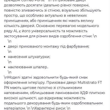
брендом Comeo Porte.
\n \n
Приховані двері
дозволяють досягати ідеально рівної поверхні,
повністю зливаючись зі стіною, візуально збільшують
простір, що особливо актуально в невеликих
приміщеннях, або приміщеннях які мають велику
кількість дверей. Основною перевагою модельного
ряду
AL
є його універсальність та можливість
застосування для різних видів оздоблення стіни:
\n
\n
двері прихованого монтажу під фарбування;
\n
нанесення штукатурки;
\n
наклеювання шпалер.
\n
\n
Моделі здатні задовольнити будь-який смак
оформлення інтер'єру. Приховані двері Multistrato FT
PN мають щитове полотно зі стільниковим
наповненням, облицьоване ламінованою ХДФ плиткою
високої щільності, що відкриває можливість
подальшого декорування будь-яким оздоблювальним
матеріалом.
\n \n
Характерні риси:
\n