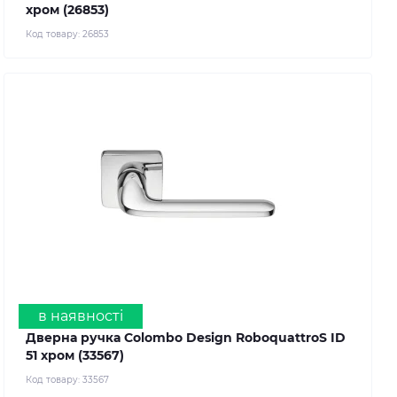
хром (26853)
Код товару:
26853
в наявності
Дверна ручка Colombo Design RoboquattroS ID
51 хром (33567)
Код товару:
33567