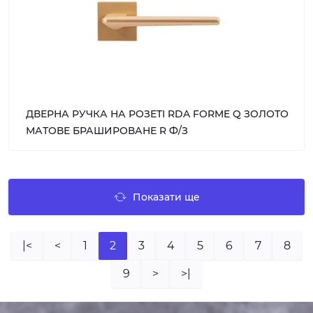
ДВЕРНА РУЧКА НА РОЗЕТІ RDA FORME Q ЗОЛОТО
МАТОВЕ БРАШИРОВАНЕ R Ф/З
Показати ще
|<
<
1
2
3
4
5
6
7
8
9
>
>|