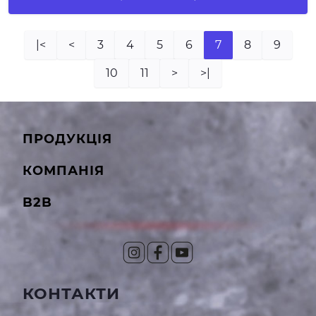
|<
<
3
4
5
6
7
8
9
10
11
>
>|
ПРОДУКЦІЯ
КОМПАНІЯ
B2B
КОНТАКТИ