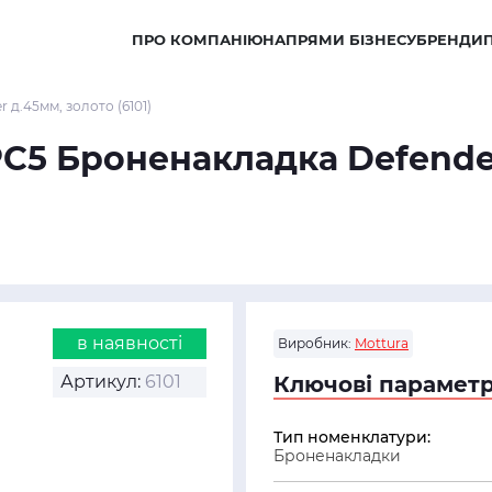
ПРО КОМПАНІЮ
НАПРЯМИ БІЗНЕСУ
БРЕНДИ
 д.45мм, золото (6101)
1PC5 Броненакладка Defende
в наявності
Виробник:
Mottura
Артикул:
6101
Ключові параметр
Тип номенклатури:
Броненакладки