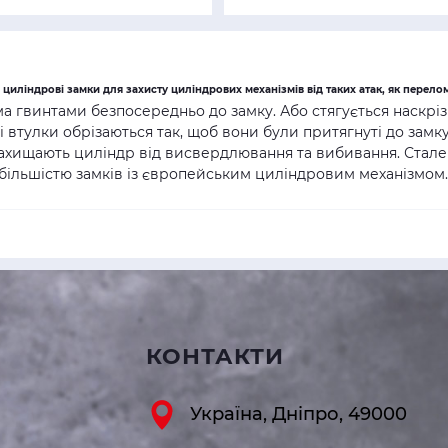
иліндрові замки для захисту циліндрових механізмів від таких атак, як перелом
 гвинтами безпосередньо до замку. Або стягується наскріз
 втулки обрізаються так, щоб вони були притягнуті до замк
ахищають циліндр від висвердлювання та вибивання. Сталев
більшістю замків із європейським циліндровим механізмом.
КОНТАКТИ
Україна, Дніпро, 49000