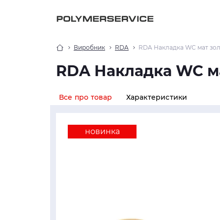
Виробник
RDA
RDA Накладка WC мат золо
RDA Накладка WC ма
Все про товар
Характеристики
новинка