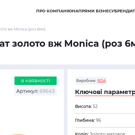
ПРО КОМПАНІЮ
НАПРЯМИ БІЗНЕСУ
БРЕНДИ
то вж Monica (роз 6мм)
т золото вж Monica (роз 6
в наявності
Виробник:
RDA
Артикул:
69643
Ключові параметр
Висота:
52
Глибина:
96
Колір:
Золото матовое