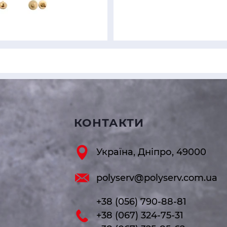
КОНТАКТИ
Україна, Дніпро, 49000
polyserv@polyserv.com.ua
+38 (056) 790-88-81
+38 (067) 324-75-31