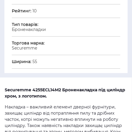
Рейтинг:
10
Тип товарів:
Броненакладки
Торгова марка:
Securemme
Ширина:
55
Securemme 4255ECL14M2 Броненакладка під циліндр
хром, з логотипом.
Накладка – важливий елемент дверної фурнітури,
захищає циліндр від потрапляння пилу та дрібних
часток, котрі можуть негативно вплинути на роботу
циліндру. Також наявність накладки захищає циліндр
від розхитування та злому, методом вибивання. Крім