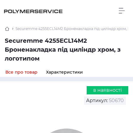
Securemme 4255ECL14M2 Броненакладка під циліндр хром, з 
Securemme 4255ECL14M2
Броненакладка під циліндр хром, з
логотипом
Все про товар
Характеристики
в наявності
Артикул:
50670