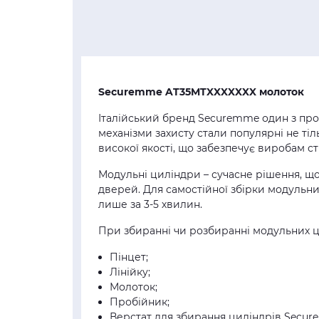
Securemme AT35MTXXXXXXX молоток
Італійський бренд Securemme один з пров
механізми захисту стали популярні не ті
високої якості, що забезпечує виробам ст
Модульні циліндри – сучасне рішення, що
дверей. Для самостійної збірки модульни
лише за 3-5 хвилин.
При збиранні чи розбиранні модульних 
Пінцет;
Лінійку;
Молоток;
Пробійник;
Верстат для збирання циліндрів Secur