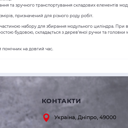
ання та зручного транспортування складових елементів мод
змірів, призначений для різного роду робіт.
астиною набору для збирання модульного циліндра. При 
простою будовою, складається з дерев’яної ручки та головки
помічник на довгий час.
КОНТАКТИ
Україна, Дніпро, 49000