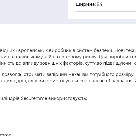
Ширина:
94
ідних європейських виробників систем безпеки. Нові техноло
льки на італійському, а й на світовому ринку. Для виробниц
ійкість до впливу зовнішніх факторів, суттєво підвищуючи їх
 дозволяє отримати запірний механізм потрібного розміру,
х циліндрів, слід використовувати спеціальне обладнання.
циліндрів Securemme використовують:
emme.