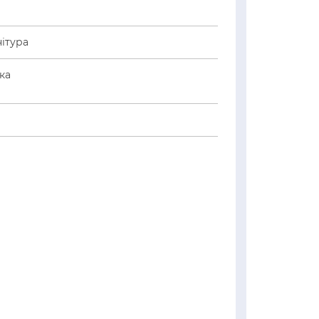
ітура
ка