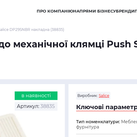
ПРО КОМПАНІЮ
НАПРЯМИ БІЗНЕСУ
БРЕНДИ
Salice DP29SNBR накладна (38835)
до механічної клямці Push
в наявності
Виробник:
Salice
Артикул:
38835
Ключові параметр
Тип номенклатури:
Мебле
фурнітура