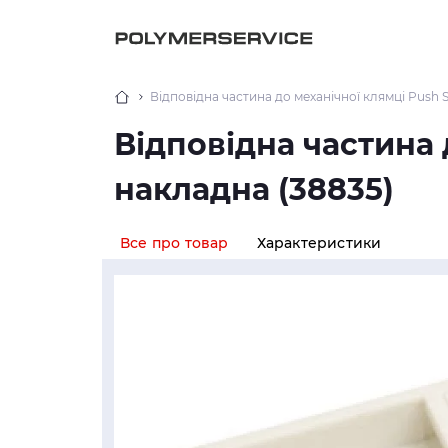
Відповідна частина до механічної клямці Push 
Відповідна частина 
накладна (38835)
Все про товар
Характеристики